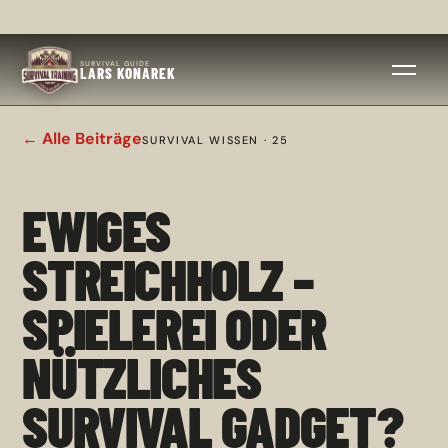
SURVIVAL GUIDE
LARS KONAREK
← Alle Beiträge
SURVIVAL WISSEN · 25
EWIGES
STREICHHOLZ –
SPIELEREI ODER
NÜTZLICHES
SURVIVAL GADGET?