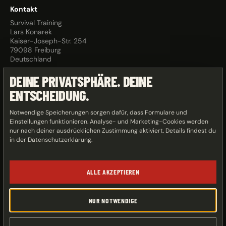
Kontakt
Survival Training
Lars Konarek
Kaiser-Joseph-Str. 254
79098 Freiburg
Deutschland
Tel: +49 (0) 157 77927265
DEINE PRIVATSPHÄRE. DEINE
info@larskonarek.de
ENTSCHEIDUNG.
Notwendige Speicherungen sorgen dafür, dass Formulare und
Rechtliches
Einstellungen funktionieren. Analyse- und Marketing-Cookies werden
Impressum
nur nach deiner ausdrücklichen Zustimmung aktiviert. Details findest du
Datenschutz
in der
Datenschutzerklärung
.
AGB
Vertrag widerrufen
Sitemap
ALLE AKZEPTIEREN
Cookie-Einstellungen
NUR NOTWENDIGE
© 2026 Lars Konarek